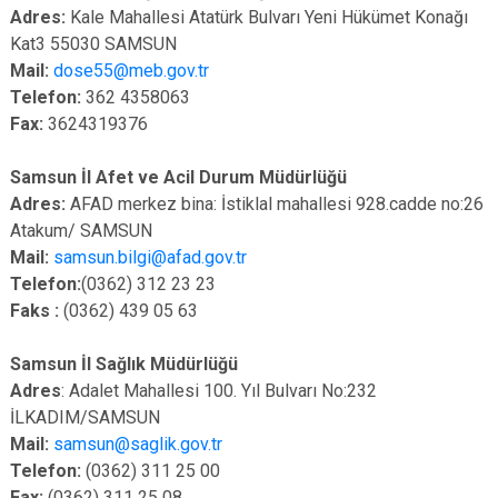
Adres:
Kale Mahallesi Atatürk Bulvarı Yeni Hükümet Konağı
Kat3 55030 SAMSUN
Mail:
dose55@meb.gov.tr
Telefon:
362 4358063
Fax:
3624319376
Samsun İl Afet ve Acil Durum Müdürlüğü
Adres:
AFAD merkez bina: İstiklal mahallesi 928.cadde no:26
Atakum/ SAMSUN
Mail:
samsun.bilgi@afad.gov.tr
Telefon:
(0362) 312 23 23
Faks :
(0362) 439 05 63
Samsun İl Sağlık Müdürlüğü
Adres
: Adalet Mahallesi 100. Yıl Bulvarı No:232
İLKADIM/SAMSUN
Mail:
samsun@saglik.gov.tr
Telefon:
(0362) 311 25 00
Fax:
(0362) 311 25 08