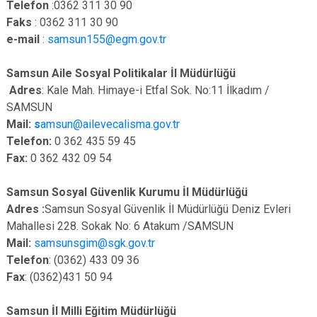
Telefon
:0362 311 30 90
Faks
: 0362 311 30 90
e-mail
:
samsun155@egm.gov.tr
Samsun Aile Sosyal Politikalar İl Müdürlüğü
Adres
: Kale Mah. Himaye-i Etfal Sok. No:11 İlkadım /
SAMSUN
Mail:
s
amsun@ailevecalisma.gov.tr
Telefon:
0 362 435 59 45
Fax:
0 362 432 09 54
Samsun Sosyal Güvenlik Kurumu İl Müdürlüğü
Adres :
Samsun Sosyal Güvenlik İl Müdürlüğü Deniz Evleri
Mahallesi 228. Sokak No: 6 Atakum /SAMSUN
Mail:
samsunsgim@sgk.gov.tr
Telefon
: (0362) 433 09 36
Fax
: (0362)431 50 94
Samsun İl Milli Eğitim Müdürlüğü