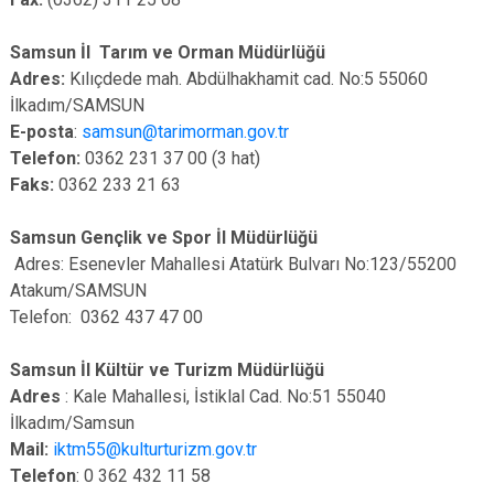
Samsun İl Tarım ve Orman Müdürlüğü
Adres:
Kılıçdede mah. Abdülhakhamit cad. No:5 55060
İlkadım/SAMSUN
E-posta
:
samsun@tarimorman.gov.tr
Telefon:
0362 231 37 00 (3 hat)
Faks:
0362 233 21 63
Samsun Gençlik ve Spor İl Müdürlüğü
Adres: Esenevler Mahallesi Atatürk Bulvarı No:123/55200
Atakum/SAMSUN
Telefon: 0362 437 47 00
Samsun İl Kültür ve Turizm Müdürlüğü
Adres
: Kale Mahallesi, İstiklal Cad. No:51 55040
İlkadım/Samsun
Mail:
iktm55@kulturturizm.gov.tr
Telefon
: 0 362 432 11 58