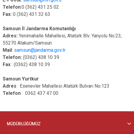
Telefon
:0 (362) 431 25 02
Fax:
0 (362) 431 32 63
Samsun İl Jandarma Komutanlığı
Adres:
Yenimahalle Mahallesi, Atatürk Blv. Yanyolu No:23,
55270 Atakum/Samsun
Mail
:
samsun@jandarma.gov.tr
Telefon:
(0362) 438 10 39
Fax
: (0362) 438 10 39
Samsun Yurtkur
Adres
: Esenevler Mahallesi Atatürk Bulvarı No:123
Telefon
: 0362 437 47 00
MÜDÜRLÜĞÜMÜZ