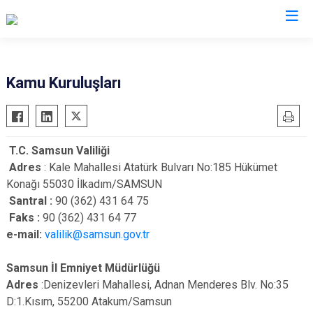
İl Göç İdaresi Müdürlükleri
Kamu Kuruluşları
T.C. Samsun Valiliği
Adres
: Kale Mahallesi Atatürk Bulvarı No:185 Hükümet
Konağı 55030 İlkadım/SAMSUN
Santral :
90 (362) 431 64 75
Faks :
90 (362) 431 64 77
e-mail:
valilik@samsun.gov.tr
Samsun İl Emniyet Müdürlüğü
Adres
:Denizevleri Mahallesi, Adnan Menderes Blv. No:35
D:1.Kısım, 55200 Atakum/Samsun