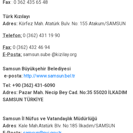
Fax
: 0 362 435 65 48
Türk Kızılayı
Adres:
Körfez Mah. Atatürk Bulv. No: 155 Atakum/SAMSUN
Telefon:
0 (362) 431 19 90
Fax:
0 (362) 432 46 94
E-Posta:
samsun.sube @kizilay.org
Samsun Büyükşehir Belediyesi
e-posta:
http://www.samsun.bel.tr
Tel: +90 (362) 431-6090
Adres: Pazar Mah. Necip Bey Cad. No:35 55020 İLKADIM
SAMSUN TÜRKİYE
Samsun İl Nüfus ve Vatandaşlık Müdürlüğü
Adres
: Kale Mah.Atatürk Blv. No:185 İlkadım/SAMSUN
E-Posta:
samsun@nvi.gov.tr