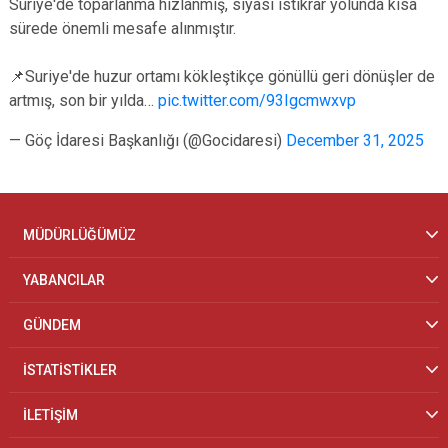
Suriye'de toparlanma hızlanmış, siyasi istikrar yolunda kısa
sürede önemli mesafe alınmıştır.
📌Suriye'de huzur ortamı kökleştikçe gönüllü geri dönüşler de
artmış, son bir yılda…
pic.twitter.com/93Igcmwxvp
— Göç İdaresi Başkanlığı (@Gocidaresi)
December 31, 2025
MÜDÜRLÜĞÜMÜZ
YABANCILAR
GÜNDEM
İSTATİSTİKLER
İLETİŞİM